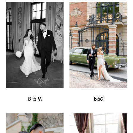
В & М
Б&С