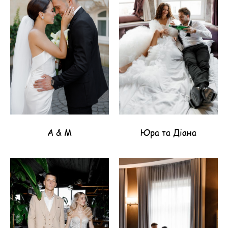
А & М
Юра та Діана