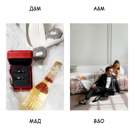
Д&М
A&M
М&Д
В&О