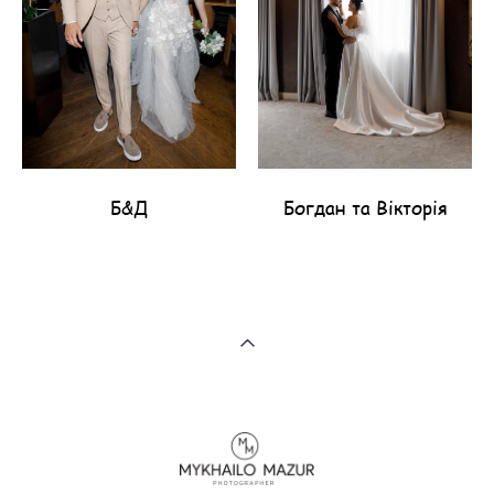
Б&Д
Богдан та Вікторія